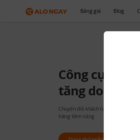
Bảng giá
Blog
C
Công cụ Mark
tăng doanh s
Chuyển đổi khách hàng truy cập th
hàng tiềm năng
Dùng thử miễn phí