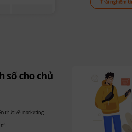
Trải nghiệm t
h số cho chủ
ến thức về marketing
trì