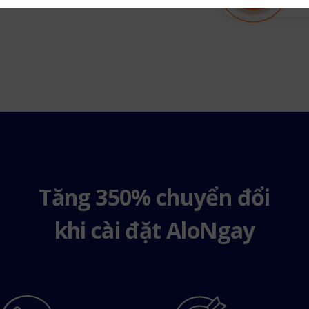
Tăng 350% chuyển đổi
khi cài đặt AloNgay