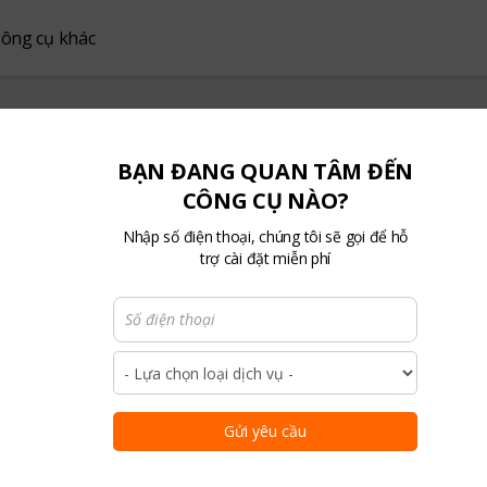
ông cụ khác
BẠN ĐANG QUAN TÂM ĐẾN
CÔNG CỤ NÀO?
Nhập số điện thoại, chúng tôi sẽ gọi để hỗ
eting
trợ cài đặt miễn phí
ố
ành khách
Gửi yêu cầu